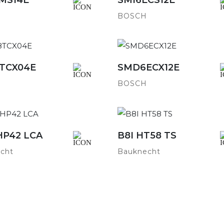
BOSCH
TCX04E
SMD6ECX12E
Detailansicht
Detailansicht
BOSCH
HP42 LCA
B8I HT58 TS
Detailansicht
Detailansicht
cht
Bauknecht