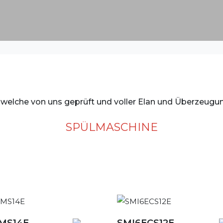
P
welche von uns geprüft und voller Elan und Überzeugung
SPÜLMASCHINE
MS14E
SMI6ECS12E
Detailansicht
Detailansicht